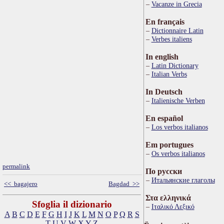
Vacanze in Grecia
En français
Dictionnaire Latin
Verbes italiens
In english
Latin Dictionary
Italian Verbs
In Deutsch
Italienische Verben
En español
Los verbos italianos
Em portugues
Os verbos italianos
permalink
По русски
Итальянские глаголы
<< bagajero
Bagdad >>
Στα ελληνικά
Sfoglia il dizionario
Ιταλικό Λεξικό
A
B
C
D
E
F
G
H
I
J
K
L
M
N
O
P
Q
R
S
T
U
V
W
X
Y
Z