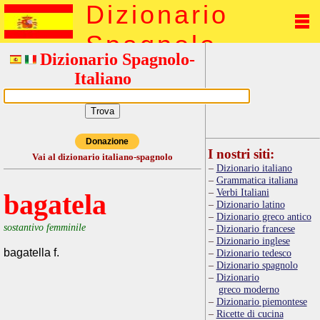
Dizionario
Spagnolo
Dizionario Spagnolo-
Italiano
Donazione
I nostri siti:
Vai al dizionario italiano-spagnolo
Dizionario italiano
Grammatica italiana
Verbi Italiani
bagatela
Dizionario latino
Dizionario greco antico
sostantivo femminile
Dizionario francese
Dizionario inglese
bagatella f.
Dizionario tedesco
Dizionario spagnolo
Dizionario
greco moderno
Dizionario piemontese
Ricette di cucina