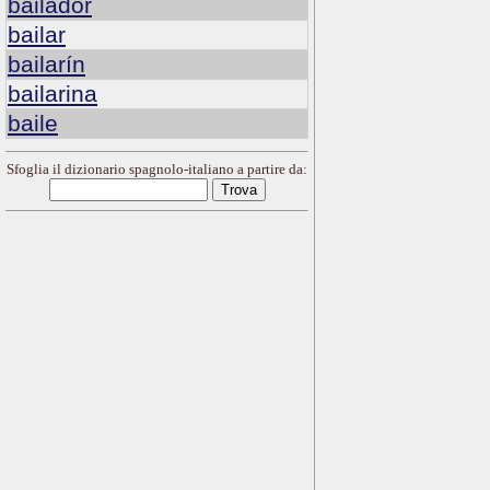
bailador
bailar
bailarín
bailarina
baile
Sfoglia il dizionario spagnolo-italiano a partire da: