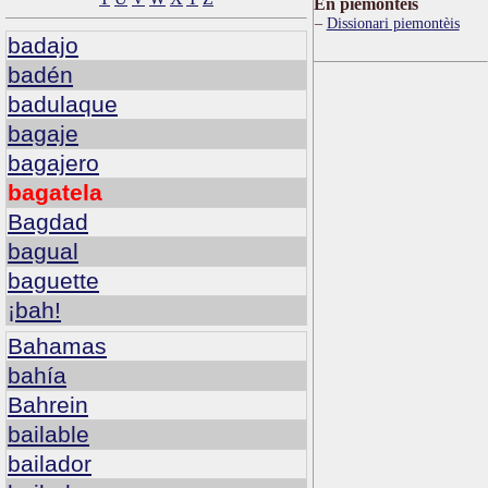
Ën piemontèis
Dissionari piemontèis
badajo
badén
badulaque
bagaje
bagajero
bagatela
Bagdad
bagual
baguette
¡bah!
Bahamas
bahía
Bahrein
bailable
bailador