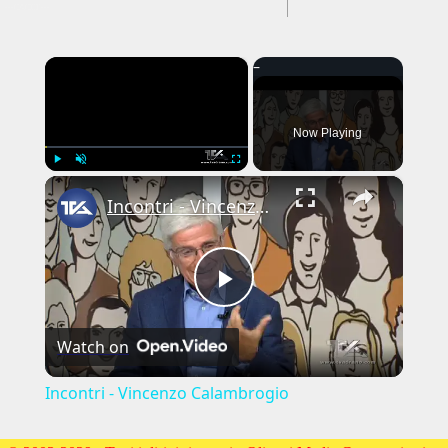
---CACHE---
×
Now Playing
×
Play
Unmute
Fullscreen
Incontri - Vincenzo Calambrogio
Play
Watch on
Video
Incontri - Vincenzo Calambrogio