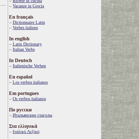
Ricette di cucina
Vacanze in Grecia
En français
Dictionnaire Latin
Verbes italiens
In english
Latin Dictionary
Italian Verbs
In Deutsch
Italienische Verben
En español
Los verbos italianos
Em portugues
Os verbos italianos
По русски
Итальянские глаголы
Στα ελληνικά
Ιταλικό Λεξικό