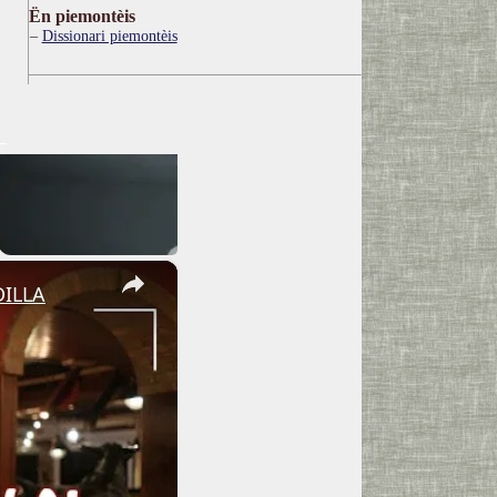
Ën piemontèis
Dissionari piemontèis
×
DILLA