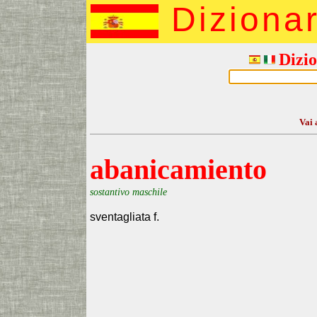
Diziona
Dizio
Vai 
abanicamiento
sostantivo maschile
sventagliata f.