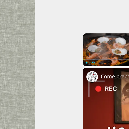
Play
Unmute
Come prepar