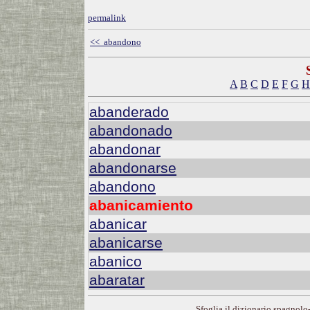
permalink
<< abandono
A
B
C
D
E
F
G
H
abanderado
abandonado
abandonar
abandonarse
abandono
abanicamiento
abanicar
abanicarse
abanico
abaratar
Sfoglia il dizionario spagnolo-