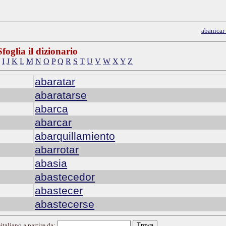
abanicar
Sfoglia il dizionario
I
J
K
L
M
N
O
P
Q
R
S
T
U
V
W
X
Y
Z
abaratar
abaratarse
abarca
abarcar
abarquillamiento
abarrotar
abasia
abastecedor
abastecer
abastecerse
italiano a partire da: