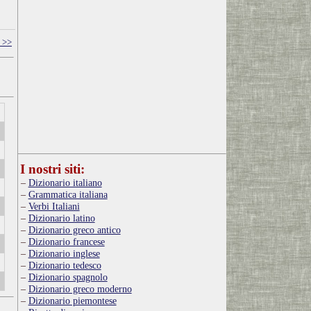
 >>
I nostri siti:
Dizionario italiano
Grammatica italiana
Verbi Italiani
Dizionario latino
Dizionario greco antico
Dizionario francese
Dizionario inglese
Dizionario tedesco
Dizionario spagnolo
Dizionario greco moderno
Dizionario piemontese