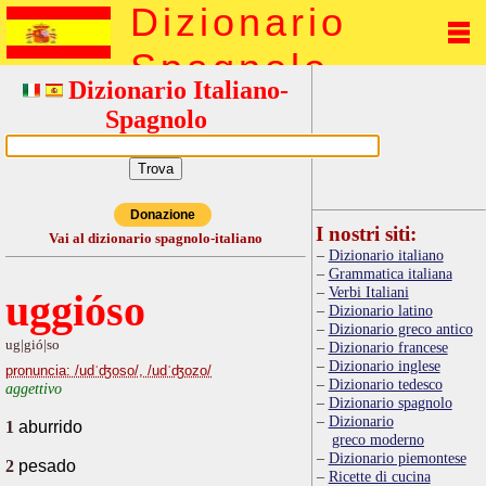
Dizionario
Spagnolo
Dizionario Italiano-
Spagnolo
Donazione
I nostri siti:
Vai al dizionario spagnolo-italiano
Dizionario italiano
Grammatica italiana
Verbi Italiani
uggióso
Dizionario latino
Dizionario greco antico
ug|gió|so
Dizionario francese
Dizionario inglese
pronuncia: /udˈʤoso/, /udˈʤozo/
Dizionario tedesco
aggettivo
Dizionario spagnolo
Dizionario
1
aburrido
greco moderno
Dizionario piemontese
2
pesado
Ricette di cucina