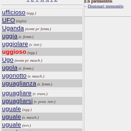
Ën piemontèis
Dissionari piemontèis
ufficioso
(agg.)
UFO
(sigla)
Uganda
(nome pr. femm.)
uggia
(s. femm.)
uggiolare
(v. intr.)
uggioso
(agg.)
Ugo
(nome pr. masch.)
ugola
(s. femm.)
ugonotto
(s. masch.)
uguaglianza
(s. femm.)
uguagliare
(v. trans.)
uguagliarsi
(v. pron. intr.)
uguale
(agg.)
uguale
(s. masch.)
uguale
(avv.)