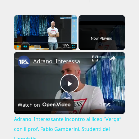
×
Now Playing
×
Play
Unmute
Fullscreen
Adrano. Interessante incontro al liceo “Verga” con il prof. Fabio Gamberini. Studenti del Linguistic
Play
Watch on
Video
Adrano. Interessante incontro al liceo “Verga”
con il prof. Fabio Gamberini. Studenti del