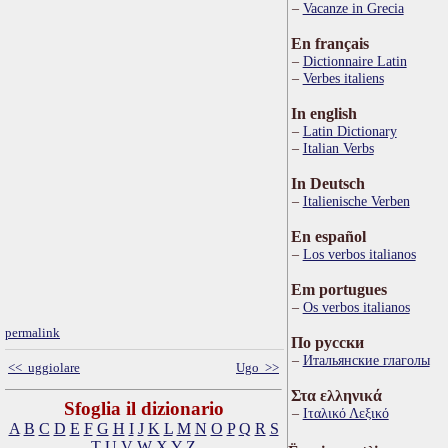
Vacanze in Grecia
En français
Dictionnaire Latin
Verbes italiens
In english
Latin Dictionary
Italian Verbs
In Deutsch
Italienische Verben
En español
Los verbos italianos
Em portugues
Os verbos italianos
permalink
По русски
Итальянские глаголы
<< uggiolare
Ugo >>
Στα ελληνικά
Sfoglia il dizionario
Ιταλικό Λεξικό
A
B
C
D
E
F
G
H
I
J
K
L
M
N
O
P
Q
R
S
T
U
V
W
X
Y
Z