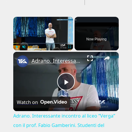
---CACHE---
×
Now Playing
×
Play
Unmute
Fullscreen
Adrano. Interessante incontro al liceo “Verga” con il prof. Fabio Gamberini. Studenti del Linguistic
Play
Watch on
Video
Adrano. Interessante incontro al liceo “Verga”
con il prof. Fabio Gamberini. Studenti del