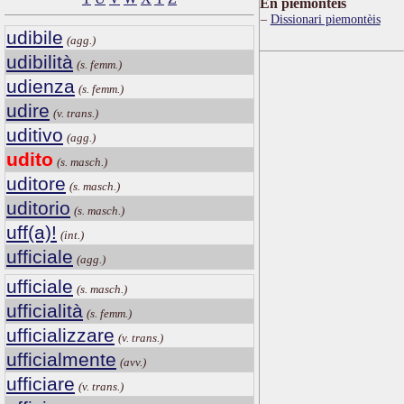
Ën piemontèis
Dissionari piemontèis
udibile
(agg.)
udibilità
(s. femm.)
udienza
(s. femm.)
udire
(v. trans.)
uditivo
(agg.)
udito
(s. masch.)
uditore
(s. masch.)
uditorio
(s. masch.)
uff(a)!
(int.)
ufficiale
(agg.)
ufficiale
(s. masch.)
ufficialità
(s. femm.)
ufficializzare
(v. trans.)
ufficialmente
(avv.)
ufficiare
(v. trans.)