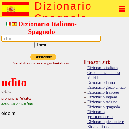
Dizionario
Spagnolo
Dizionario Italiano-
Spagnolo
Donazione
I nostri siti:
Vai al dizionario spagnolo-italiano
Dizionario italiano
Grammatica italiana
Verbi Italiani
udìto
Dizionario latino
Dizionario greco antico
u|dì|to
Dizionario francese
Dizionario inglese
pronuncia: /uˈdito/
Dizionario tedesco
sostantivo maschile
Dizionario spagnolo
Dizionario
oído m.
greco moderno
Dizionario piemontese
Ricette di cucina