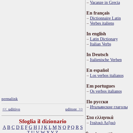
Vacanze in Grecia
En français
Dictionnaire Latin
Verbes italiens
In english
Latin Dictionary
Italian Verbs
In Deutsch
Italienische Verben
En español
Los verbos italianos
Em portugues
Os verbos italianos
permalink
По русски
Итальянские глаголы
<< uditivo
uditore >>
Στα ελληνικά
Sfoglia il dizionario
Ιταλικό Λεξικό
A
B
C
D
E
F
G
H
I
J
K
L
M
N
O
P
Q
R
S
T
U
V
W
X
Y
Z