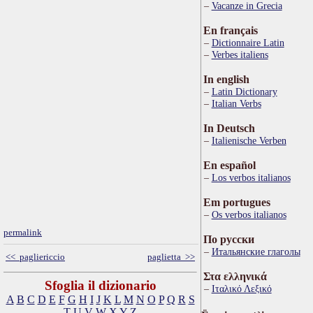
Vacanze in Grecia
En français
Dictionnaire Latin
Verbes italiens
In english
Latin Dictionary
Italian Verbs
In Deutsch
Italienische Verben
En español
Los verbos italianos
Em portugues
Os verbos italianos
permalink
По русски
Итальянские глаголы
<< pagliericcio
paglietta >>
Στα ελληνικά
Sfoglia il dizionario
Ιταλικό Λεξικό
A
B
C
D
E
F
G
H
I
J
K
L
M
N
O
P
Q
R
S
T
U
V
W
X
Y
Z