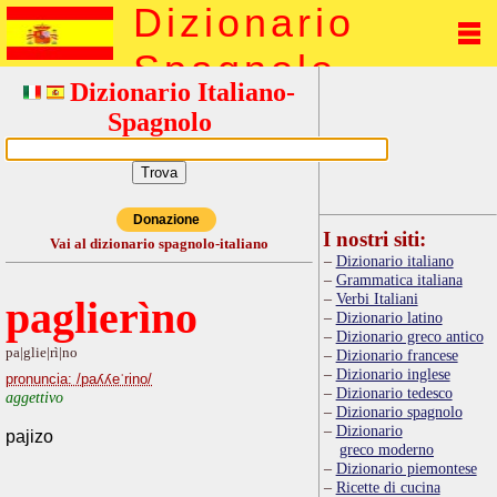
Dizionario
Spagnolo
Dizionario Italiano-
Spagnolo
Donazione
I nostri siti:
Vai al dizionario spagnolo-italiano
Dizionario italiano
Grammatica italiana
Verbi Italiani
paglierìno
Dizionario latino
Dizionario greco antico
pa|glie|rì|no
Dizionario francese
Dizionario inglese
pronuncia: /paʎʎeˈrino/
Dizionario tedesco
aggettivo
Dizionario spagnolo
Dizionario
pajizo
greco moderno
Dizionario piemontese
Ricette di cucina