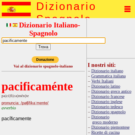
Dizionario
Spagnolo
Dizionario Italiano-
Spagnolo
Donazione
I nostri siti:
Vai al dizionario spagnolo-italiano
Dizionario italiano
Grammatica italiana
Verbi Italiani
pacificaménte
Dizionario latino
Dizionario greco antico
pa|ci|fi|ca|mén|te
Dizionario francese
Dizionario inglese
pronuncia: /paʧifikaˈmente/
Dizionario tedesco
avverbio
Dizionario spagnolo
Dizionario
pacíficamente
greco moderno
Dizionario piemontese
Ricette di cucina