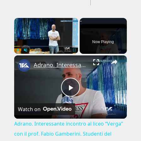
---CACHE---
×
Now Playing
×
Play
Unmute
Fullscreen
Adrano. Interessante incontro al liceo “Verga” con il prof. Fabio Gamberini. Studenti del Linguistic
Play
Watch on
Video
Adrano. Interessante incontro al liceo “Verga”
con il prof. Fabio Gamberini. Studenti del