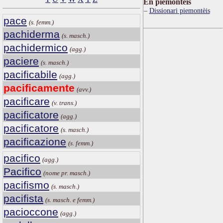
Ën piemontèis
Dissionari piemontèis
pace
(s. femm.)
pachiderma
(s. masch.)
pachidermico
(agg.)
paciere
(s. masch.)
pacificabile
(agg.)
pacificamente
(avv.)
pacificare
(v. trans.)
pacificatore
(agg.)
pacificatore
(s. masch.)
pacificazione
(s. femm.)
pacifico
(agg.)
Pacifico
(nome pr. masch.)
pacifismo
(s. masch.)
pacifista
(s. masch. e femm.)
pacioccone
(agg.)