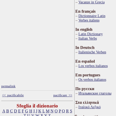
Vacanze in Grecia
En français
Dictionnaire Latin
Verbes italiens
In english
Latin Dictionary
Italian Verbs
In Deutsch
Italienische Verben
En español
Los verbos italianos
Em portugues
Os verbos italianos
permalink
По русски
Итальянские глаголы
<< pacificabile
pacificare >>
Στα ελληνικά
Sfoglia il dizionario
Ιταλικό Λεξικό
A
B
C
D
E
F
G
H
I
J
K
L
M
N
O
P
Q
R
S
T
U
V
W
X
Y
Z