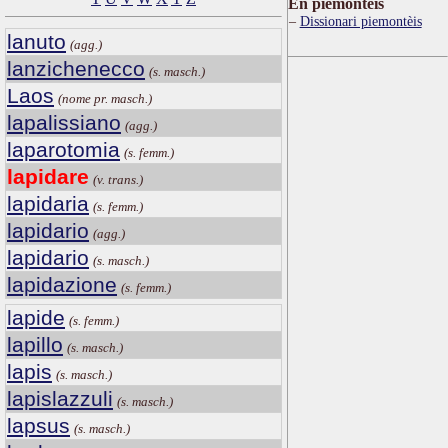
Ën piemontèis
Dissionari piemontèis
lanuto
(agg.)
lanzichenecco
(s. masch.)
Laos
(nome pr. masch.)
lapalissiano
(agg.)
laparotomia
(s. femm.)
lapidare
(v. trans.)
lapidaria
(s. femm.)
lapidario
(agg.)
lapidario
(s. masch.)
lapidazione
(s. femm.)
lapide
(s. femm.)
lapillo
(s. masch.)
lapis
(s. masch.)
lapislazzuli
(s. masch.)
lapsus
(s. masch.)