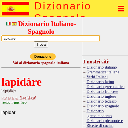
Dizionario
Spagnolo
Dizionario Italiano-
Spagnolo
Donazione
I nostri siti:
Vai al dizionario spagnolo-italiano
Dizionario italiano
Grammatica italiana
Verbi Italiani
lapidàre
Dizionario latino
Dizionario greco antico
la|pi|dà|re
Dizionario francese
Dizionario inglese
pronuncia: /lapiˈdare/
Dizionario tedesco
verbo transitivo
Dizionario spagnolo
Dizionario
lapidar
greco moderno
Dizionario piemontese
Ricette di cucina