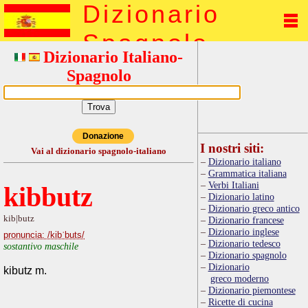
Dizionario
Spagnolo
Dizionario Italiano-
Spagnolo
Donazione
I nostri siti:
Vai al dizionario spagnolo-italiano
Dizionario italiano
Grammatica italiana
Verbi Italiani
kibbutz
Dizionario latino
Dizionario greco antico
kib|butz
Dizionario francese
Dizionario inglese
pronuncia: /kibˈbuts/
Dizionario tedesco
sostantivo maschile
Dizionario spagnolo
Dizionario
kibutz m.
greco moderno
Dizionario piemontese
Ricette di cucina