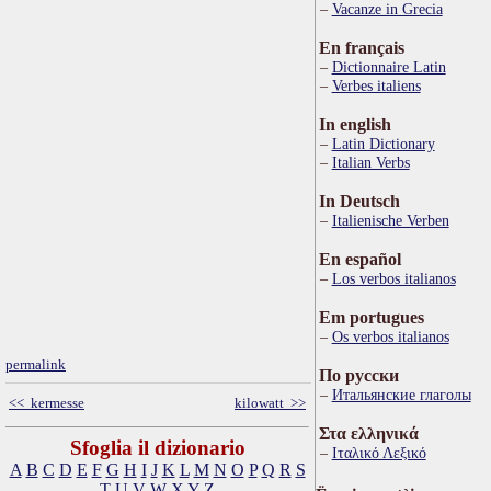
Vacanze in Grecia
En français
Dictionnaire Latin
Verbes italiens
In english
Latin Dictionary
Italian Verbs
In Deutsch
Italienische Verben
En español
Los verbos italianos
Em portugues
Os verbos italianos
permalink
По русски
Итальянские глаголы
<< kermesse
kilowatt >>
Στα ελληνικά
Sfoglia il dizionario
Ιταλικό Λεξικό
A
B
C
D
E
F
G
H
I
J
K
L
M
N
O
P
Q
R
S
T
U
V
W
X
Y
Z