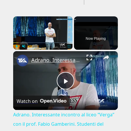
×
Now Playing
×
Play
Unmute
Fullscreen
Adrano. Interessante incontro al liceo “Verga” con il prof. Fabio Gamberini. Studenti del Linguistic
Play
Watch on
Video
Adrano. Interessante incontro al liceo “Verga”
con il prof. Fabio Gamberini. Studenti del