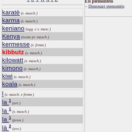
Ën piemontèis
Dissionari piemontèis
karatè
(s. masch.)
karma
(s. masch.)
keniano
(agg. e s. masc.)
Kenya
(nome pr. masch.)
kermesse
(s. femm.)
kibbutz
(s. masch.)
kilowatt
(s. masch.)
kimono
(s. masch.)
kiwi
(s. masch.)
koala
(s. masch.)
l
(s. masch. e femm.)
1
la
(art.)
1
la
(s. masch.)
1
la
(pron.)
2
là
(avv.)