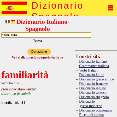
Dizionario
Spagnolo
Dizionario Italiano-
Spagnolo
Donazione
I nostri siti:
Vai al dizionario spagnolo-italiano
Dizionario italiano
Grammatica italiana
Verbi Italiani
familiarità
Dizionario latino
Dizionario greco antico
fa|mi|lia|ri|tà
Dizionario francese
Dizionario inglese
pronuncia: /familjariˈta/
Dizionario tedesco
sostantivo femminile
Dizionario spagnolo
Dizionario
familiaridad f.
greco moderno
Dizionario piemontese
Ricette di cucina