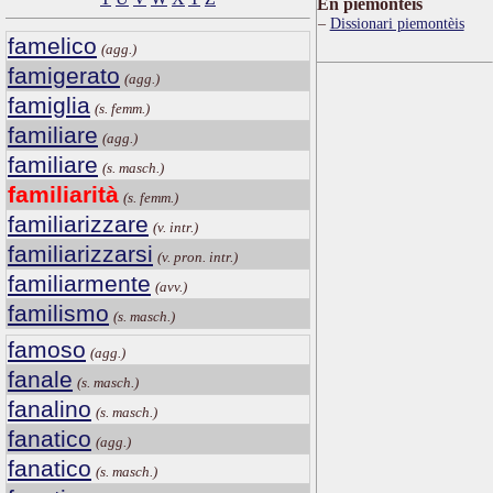
Ën piemontèis
Dissionari piemontèis
famelico
(agg.)
famigerato
(agg.)
famiglia
(s. femm.)
familiare
(agg.)
familiare
(s. masch.)
familiarità
(s. femm.)
familiarizzare
(v. intr.)
familiarizzarsi
(v. pron. intr.)
familiarmente
(avv.)
familismo
(s. masch.)
famoso
(agg.)
fanale
(s. masch.)
fanalino
(s. masch.)
fanatico
(agg.)
fanatico
(s. masch.)