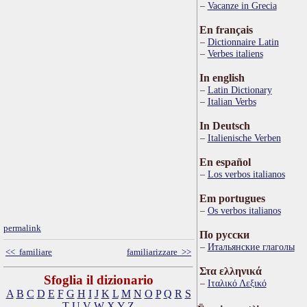
Vacanze in Grecia
En français
Dictionnaire Latin
Verbes italiens
In english
Latin Dictionary
Italian Verbs
In Deutsch
Italienische Verben
En español
Los verbos italianos
Em portugues
Os verbos italianos
permalink
По русски
Итальянские глаголы
<< familiare
familiarizzare >>
Στα ελληνικά
Sfoglia il dizionario
Ιταλικό Λεξικό
A
B
C
D
E
F
G
H
I
J
K
L
M
N
O
P
Q
R
S
T
U
V
W
X
Y
Z