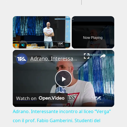
---CACHE---
×
Now Playing
×
Play
Unmute
Fullscreen
Adrano. Interessante incontro al liceo “Verga” con il prof. Fabio Gamberini. Studenti del Linguistic
Play
Watch on
Video
Adrano. Interessante incontro al liceo “Verga”
con il prof. Fabio Gamberini. Studenti del